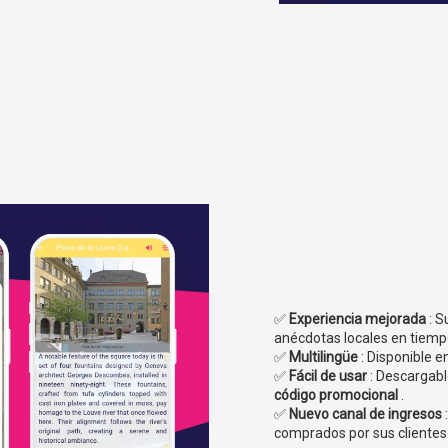
✅
Experiencia mejorada
: S
anécdotas locales en tiempo
✅
Multilingüe
: Disponible e
✅
Fácil de usar
: Descargab
código promocional
.
✅
Nuevo canal de ingresos
comprados por sus clientes