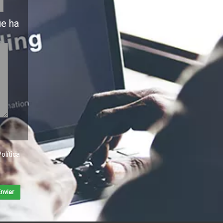
ue ha
olítica
nviar