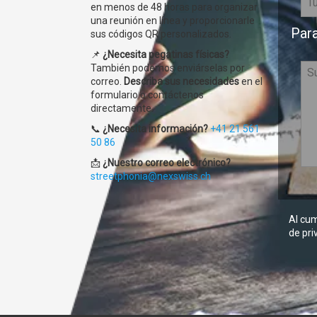
en menos de 48 horas para organizar
una reunión en línea y proporcionarle
Para
sus códigos QR personalizados.
📌
¿Necesita pegatinas físicas?
También podemos enviárselas por
correo.
Describa sus necesidades
en el
formulario o contáctenos
directamente.
📞
¿Necesita información?
+41 21 561
50 86
📩
¿Nuestro correo electrónico?
streetphonia@nexswiss.ch
Al cum
de pri