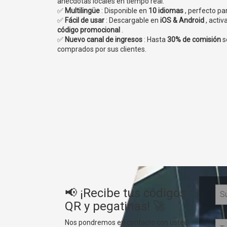
anécdotas locales en tiempo real.
✅
Multilingüe
: Disponible en
10 idiomas
, perfecto pa
✅
Fácil de usar
: Descargable en
iOS & Android
, activ
código promocional
.
✅
Nuevo canal de ingresos
: Hasta
30% de comisión
s
comprados por sus clientes.
📢 ¡Recibe tus códigos
QR y pegatinas! 🚀
Nos pondremos en contacto con usted