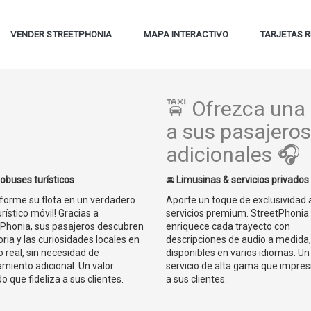
VENDER STREETPHONIA
MAPA INTERACTIVO
TARJETAS R
🚖 Ofrezca una
a sus pasajeros
adicionales 🎧
obuses turísticos
🚘
Limusinas & servicios privados
forme su flota en un verdadero
Aporte un toque de exclusividad 
urístico móvil! Gracias a
servicios premium. StreetPhonia
Phonia, sus pasajeros descubren
enriquece cada trayecto con
toria y las curiosidades locales en
descripciones de audio a medida,
 real, sin necesidad de
disponibles en varios idiomas. Un
miento adicional. Un valor
servicio de alta gama que impres
o que fideliza a sus clientes.
a sus clientes.