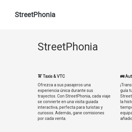
StreetPhonia
StreetPhonia
🚖 Taxis & VTC
🚌 Aut
Ofrezca a sus pasajeros una
¡Trans
experiencia única durante sus
guía t
trayectos. Con StreetPhonia, cada viaje
Street
se convierte en una visita guiada
la his
interactiva, perfecta para turistas y
tiempo
curiosos. Además, gane comisiones
equipa
por cada venta.
añadid