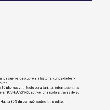
us pasajeros descubren la historia, curiosidades y
 real.
n
10 idiomas
, perfecto para turistas internacionales.
le en
iOS & Android
, activación rápida a través de su
: Hasta
30% de comisión
sobre los créditos
.