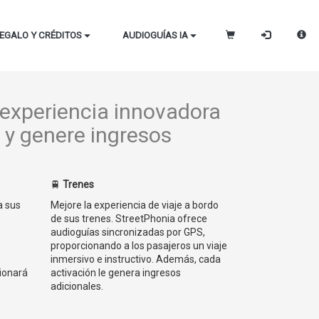
EGALO Y CRÉDITOS
AUDIOGUÍAS IA
 experiencia innovadora
 y genere ingresos
🚆
Trenes
a sus
Mejore la experiencia de viaje a bordo
de sus trenes. StreetPhonia ofrece
audioguías sincronizadas por GPS,
proporcionando a los pasajeros un viaje
inmersivo e instructivo. Además, cada
ionará
activación le genera ingresos
adicionales.