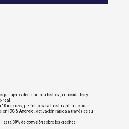
us pasajeros descubren la historia, curiosidades y
 real.
n
10 idiomas
, perfecto para turistas internacionales.
le en
iOS & Android
, activación rápida a través de su
: Hasta
30% de comisión
sobre los créditos
.