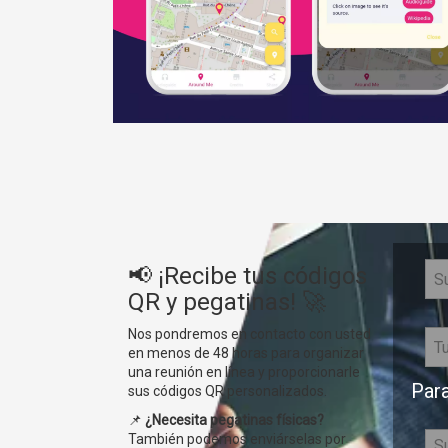
📢 ¡Recibe tus códigos
QR y pegatinas! 🚀
Nos pondremos en contacto con usted
en menos de 48 horas para organizar
una reunión en línea y proporcionarle
Para
sus códigos QR personalizados.
📌
¿Necesita pegatinas físicas?
También podemos enviárselas por